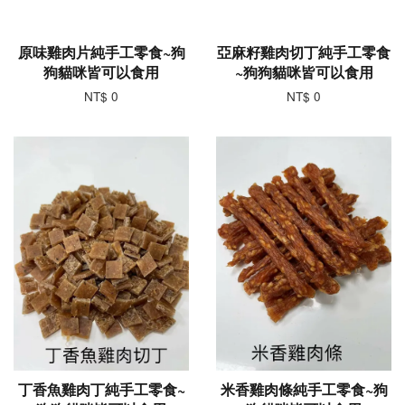
原味雞肉片純手工零食~狗
亞麻籽雞肉切丁純手工零食
狗貓咪皆可以食用
~狗狗貓咪皆可以食用
NT$ 0
NT$ 0
丁香魚雞肉丁純手工零食~
米香雞肉條純手工零食~狗