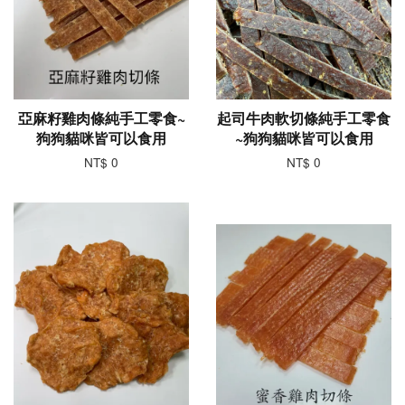
亞麻籽雞肉條純手工零食~
起司牛肉軟切條純手工零食
狗狗貓咪皆可以食用
~狗狗貓咪皆可以食用
NT$ 0
NT$ 0