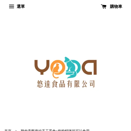
選單
購物車
›
首頁
雞肉香酥塊純手工零食~狗狗貓咪皆可以食用