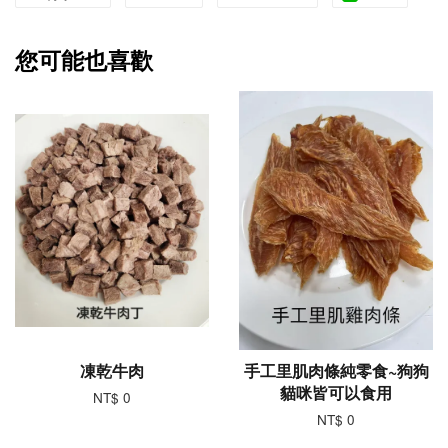
您可能也喜歡
凍乾牛肉
手工里肌肉條純零食~狗狗
貓咪皆可以食用
NT$ 0
NT$ 0