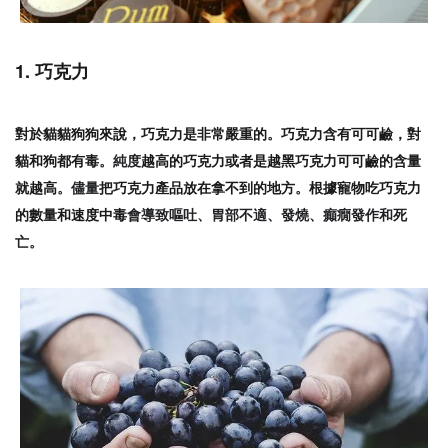
1. 巧克力
對於貓貓狗狗來說，巧克力是非常嚴重的
巧克力含有可可鹼，對
。
貓和狗都有毒
越高的巧克力或者是越黑巧克力可可鹼的含量
。純度
就越高
把巧克力產品放在拿不到的地方
根據寵物吃巧克力
。儘量
。
的數量和速度中毒
會導致嘔吐、胃部不適、發燒、癲癇發作和死
亡。