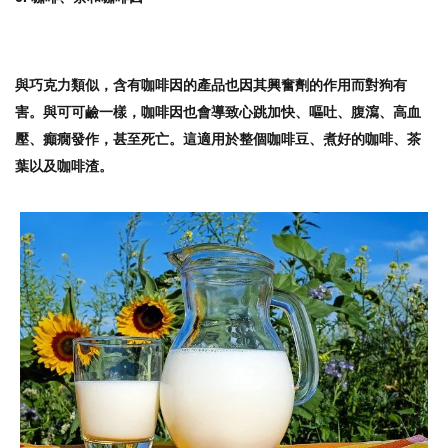
與巧克力類似，含有咖啡因的產品也因其興奮劑的作用而對狗有
害。與可可鹼一樣，咖啡因也會導致心跳加快、嘔吐、腹瀉、高血
壓、癲癇發作，甚至死亡。這適用於整個咖啡豆、煮好的咖啡、茶
葉以及咖啡渣。