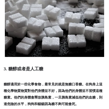
3. 糖醇或者是人工
糖
糖醇適用於一些化學食物
，
最常見的就是無糖口香糖
。
在狗身上這
種化學物質物質對他們身體並不好
，因為
他們的身體並不習慣這種
糖素
。
他們的身體會釋放胰島素
，一旦
胰島素減低他們的血糖
，
到
達危險的水平
，狗狗和貓貓因為糖不夠
可能會死
。