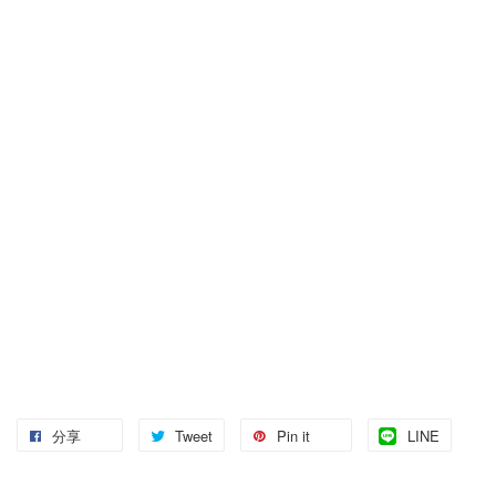
分享
Tweet
Pin it
LINE